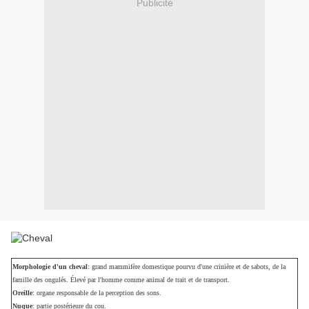
Publicité
Morphologie d'un cheval
: grand mammifère domestique pourvu d'une crinière et de sabots, de la
famille des ongulés. Élevé par l'homme comme animal de trait et de transport.
Oreille
: organe responsable de la perception des sons.
Nuque
: partie postérieure du cou.