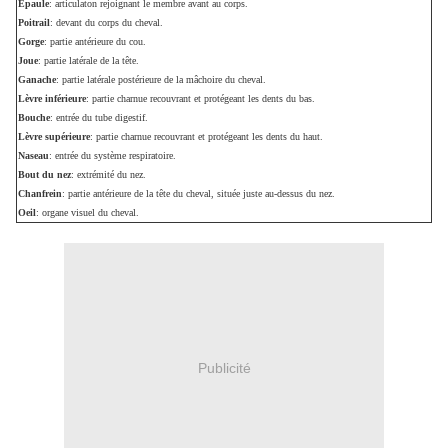
Épaule
: articulaton rejoignant le membre avant au corps.
Poitrail
: devant du corps du cheval.
Gorge
: partie antérieure du cou.
Joue
: partie latérale de la tête.
Ganache
: partie latérale postérieure de la mâchoire du cheval.
Lèvre inférieure
: partie charnue recouvrant et protégeant les dents du bas.
Bouche
: entrée du tube digestif.
Lèvre supérieure
: partie charnue recouvrant et protégeant les dents du haut.
Naseau
: entrée du système respiratoire.
Bout du nez
: extrémité du nez.
Chanfrein
: partie antérieure de la tête du cheval, située juste au-dessus du nez.
Oeil
: organe visuel du cheval.
Publicité