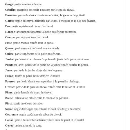
Gorge
: partie antérieure du cou.
Crinière
: ensemble des poils poussant sur le cou du cheval.
Encolure
: partie du cheval située entre la tête, le garrot et le poitrail.
Garrot
: partie du cheval délimitée par le dos, l'encolure et le plat des épaules.
Dos
: partie supérieure du tronc du cheval.
Hanche
: articulation rattachant la patte postérieure au bassin.
Croupe
: partie postérieure du cheval.
Fesse
: partie charnue située sous la queue.
Queue
: prolongement de la colonne vertébrale.
Cuisse
: partie supérieure de la patte postérieure.
Jambe
: partie entre la cuisse et la pointe du jarret de la patte postérieure.
Pointe
du jarret: pointe de la partie de la jambe située derrière le genou.
Jarret
: partie de la jambe située derrière le genou.
Fanon
: touffe de poils située derrière le boulet.
Paturon
: partie du cheval correspondant à la première phalange.
Grasset
: partie de la patte du cheval située entre la cuisse et la rotule.
Flanc
: partie latérale du tronc du cheval.
Boulet
: articulation située entre le canon et le paturon.
Pince
: partie antérieure du sabot.
Sabot
: ongle développé qui entoure le bout des doigts du cheval.
Couronne
: partie supérieure du sabot du cheval.
Canon
: partie du membre antérieur située entre le jarret et le boulet.
Genou
: articulation de la patte.