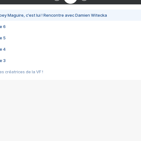
bey Maguire, c'est lui ! Rencontre avec Damien Witecka
e 6
e 5
e 4
e 3
s créatrices de la VF !
e 2
e 1
e Mektoub My Love arrive enfin ! Rencontre avec Shaïn Boumedine et Sal
i : après Toni en famille
elle réalise le bouleversant Dites lui que je l'aime
ais ! Rencontre autour de Vie privée de Rebecca Zlotowski